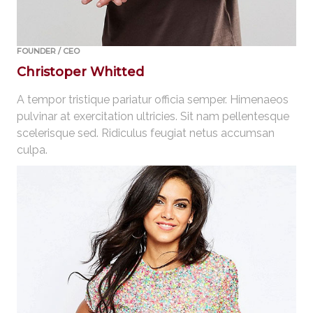
FOUNDER / CEO
Christoper Whitted
A tempor tristique pariatur officia semper. Himenaeos
pulvinar at exercitation ultricies. Sit nam pellentesque
scelerisque sed. Ridiculus feugiat netus accumsan
culpa.